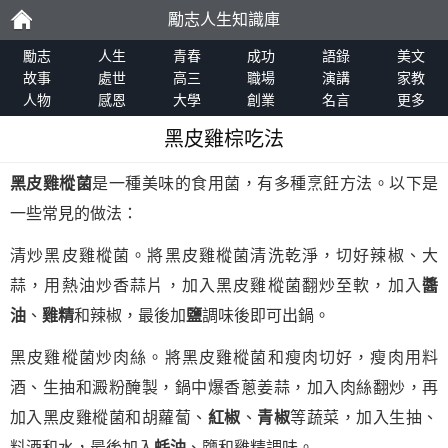
勵志人生知識庫
勵
勵志
人生
青春
成功
語錄
美文
故事
處世
高三
職場
演講
家教
人物
感恩
大學
創業
名言
更多
志
黑皮雞棕吃法
黑皮雞樅菌
是一種美味的食用菌，有多種烹飪方法。以下是
一些常見的做法：
清炒黑皮雞樅菌。將黑皮雞樅菌清洗乾淨，切好辣椒、大
蒜，用熱油炒香蒜片，加入黑皮雞樅菌翻炒至軟，加入
醬
油
、
雞精
和辣椒，最後加
鹽
調味後即可出鍋。
黑皮雞樅菌炒肉絲。將黑皮雞樅菌和瘦肉切好，瘦肉用料
酒、生抽和澱粉醃製，鍋中爆香蔥姜蒜，加入肉絲翻炒，再
加入黑皮雞樅菌和胡蘿蔔、
紅椒
、
青椒
等蔬菜，加入生抽、
料酒和水，最後加入
蚝油
、鹽和雞精調味。