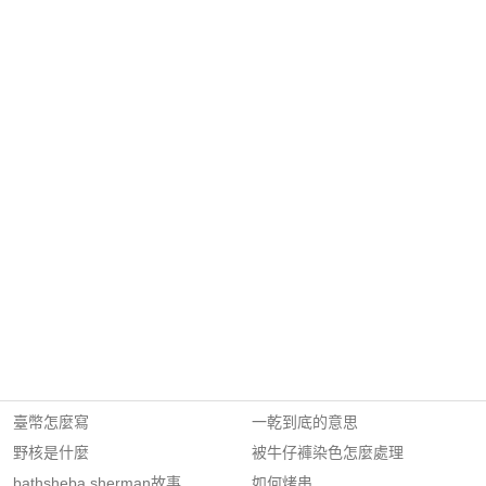
臺幣怎麼寫
一乾到底的意思
野核是什麼
被牛仔褲染色怎麼處理
bathsheba sherman故事
如何烤串