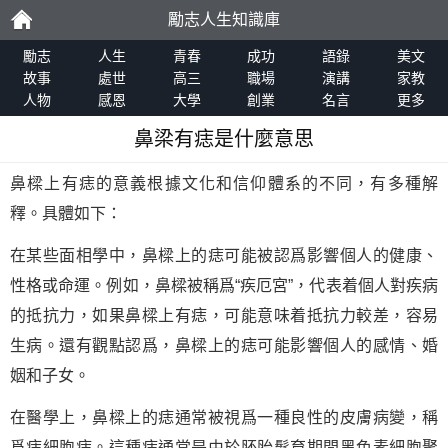
勵志人生知識庫
勵
勵志
人生
青春
成功
語錄
美文
故事
處世
高三
職場
演講
家教
人物
感恩
大學
創業
名言
更多
志
鼻梁有痣是什麼意思
鼻樑上有痣的意義根據文化和信仰體系的不同，有多種解
釋。具體如下：
在某些面相學中，鼻樑上的痣可能被認爲影響個人的健康、
性格或命運。例如，鼻樑被稱爲“疾厄宮”，代表着個人對疾病
的抵抗力，如果鼻樑上有痣，可能意味着抵抗力較差，容易
生病。還有觀點認爲，鼻樑上的痣可能影響個人的感情、婚
姻和子女。
在醫學上，鼻樑上的痣通常被視爲一種良性的皮膚病變，稱
爲痣細胞痣。這種痣通常是由於胚胎髮育期間黑色素細胞聚