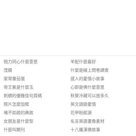
戮力同心什麼意思
羊配什麼最好
茂績
什麼是線上問卷調查
家常番茄蛋
感人的愛情小故事
帝王紫是什麼玉
心即是佛什麼意思
刺蝟的優雅佳句頁碼
秋葵冷藏可以放多久
照片怎麼加框
英文語錄愛情
堵不如疏的典故
花甲粉起源
女朋友是什麼型
名言英語畫像素材
什麼叫期刊
十八羅漢佛故事