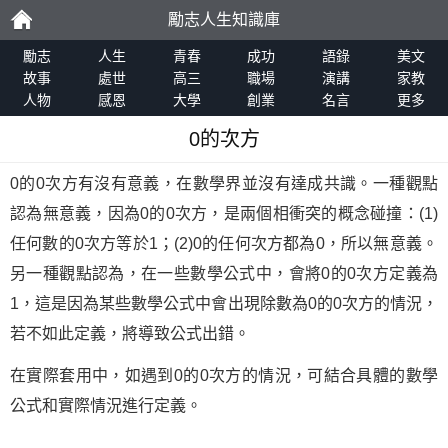
勵志人生知識庫
勵
勵志
人生
青春
成功
語錄
美文
故事
處世
高三
職場
演講
家教
人物
感恩
大學
創業
名言
更多
志
0的次方
0的0次方有沒有意義，在數學界並沒有達成共識。一種觀點
認為無意義，因為0的0次方，是兩個相衝突的概念碰撞：(1)
任何數的0次方等於1；(2)0的任何次方都為0，所以無意義。
另一種觀點認為，在一些數學公式中，會將0的0次方定義為
1，這是因為某些數學公式中會出現除數為0的0次方的情況，
若不如此定義，將導致公式出錯。
在實際套用中，如遇到0的0次方的情況，可結合具體的數學
公式和實際情況進行定義。