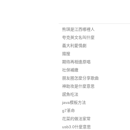
熊琪是江西哪裡人
夸克英文名叫什麼
義大利愛情劇
搊搜
期待再相逢原唱
社保補繳
朋友圈怎麼分享歌曲
神助攻是什麼意思
感魚吃法
java模板方法
g7革命
花菜的做法家常
usb3.0什麼意思