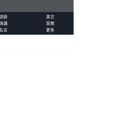
語錄
美文
演講
家教
名言
更多