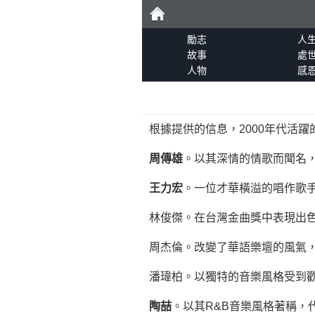
勵
勵志
人
故事
處
人物
感
志
根據提供的信息，2000年代活
周傳雄
。以其深情的情歌而聞名
王力宏
。一位才華橫溢的唱作歌
林俊傑。在台灣金曲獎中表現出
周杰倫。改變了華語樂壇的風氣
潘瑋柏。以獨特的音樂風格受到
陶喆
。以其R&B音樂風格著稱，