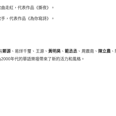
歌曲走紅，代表作品《撕夜》。
歌手，代表作品《為你寫詩》。
。
有
鄭源
、易烊千璽、王源、
黃明昊
、
範丞丞
、周震南、
陳立農
、
2000年代的華語樂壇帶來了新的活力和風格。