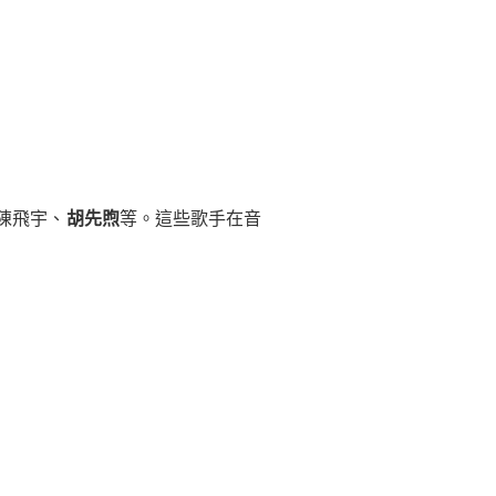
陳飛宇、
胡先煦
等。這些歌手在音