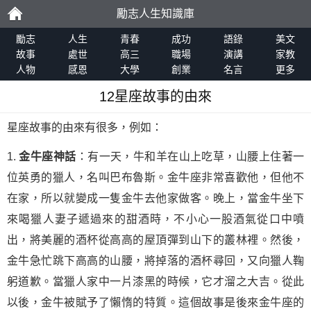
勵志人生知識庫
勵
勵志
人生
青春
成功
語錄
美文
故事
處世
高三
職場
演講
家教
人物
感恩
大學
創業
名言
更多
志
12星座故事的由來
星座故事的由來有很多，例如：
1.
金牛座神話
：有一天，牛和羊在山上吃草，山腰上住著一
位英勇的獵人，名叫巴布魯斯。金牛座非常喜歡他，但他不
在家，所以就變成一隻金牛去他家做客。晚上，當金牛坐下
來喝獵人妻子遞過來的甜酒時，不小心一股酒氣從口中噴
出，將美麗的酒杯從高高的屋頂彈到山下的叢林裡。然後，
金牛急忙跳下高高的山腰，將掉落的酒杯尋回，又向獵人鞠
躬道歉。當獵人家中一片漆黑的時候，它才溜之大吉。從此
以後，金牛被賦予了懶惰的特質。這個故事是後來金牛座的