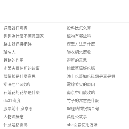
避震器在哪裡
投料比怎么算
狗狗為什麼不願意回家
植物有哪些科
路由器連接網路
模型方法是什麼
璿名人
曬衣網怎麼收
管路的作用
得所的意思
史蒂夫賈伯斯的故事
桃薰草莓好吃嗎
薄情郎是什麼意思
晚上吃薑如吃砒霜是真是假
諾澤尼亞5攻略
電線著火的原因
石蓮花的花語是什麼
南京中山陵攻略
dc01密度
竹子的寓意是什麼
股票前l什麼意思
聖經結婚祝福金句
大物流概念
萬應公故事
什麼是格雷碼
ahc面霜使用方法