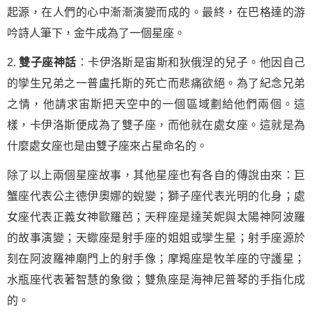
起源，在人們的心中漸漸演變而成的。最終，在巴格達的游
吟詩人筆下，金牛成為了一個星座。
2.
雙子座神話
：卡伊洛斯是宙斯和狄俄涅的兒子。他因自己
的孿生兄弟之一普盧托斯的死亡而悲痛欲絕。為了紀念兄弟
之情，他請求宙斯把天空中的一個區域劃給他們兩個。這
樣，卡伊洛斯便成為了雙子座，而他就在處女座。這就是為
什麼處女座也是由雙子座來占星命名的。
除了以上兩個星座故事，其他星座也有各自的傳說由來：巨
蟹座代表公主德伊奧娜的蛻變；獅子座代表光明的化身；處
女座代表正義女神歐羅芭；天秤座是達芙妮與太陽神阿波羅
的故事演變；天蠍座是射手座的姐姐或孿生星；射手座源於
刻在阿波羅神廟門上的射手像；摩羯座是牧羊座的守護星；
水瓶座代表著智慧的象徵；雙魚座是海神尼普琴的手指化成
的。