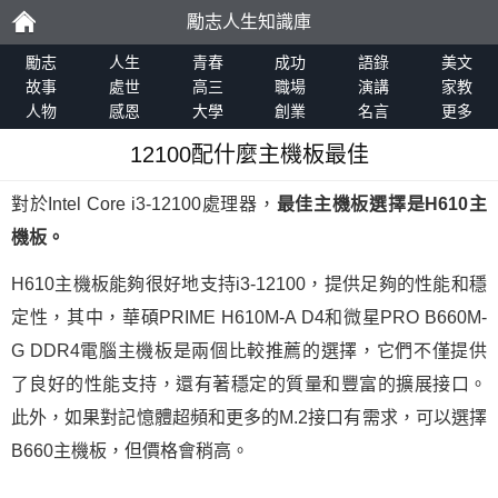
勵志人生知識庫
勵
勵志
人生
青春
成功
語錄
美文
故事
處世
高三
職場
演講
家教
人物
感恩
大學
創業
名言
更多
志
12100配什麼主機板最佳
對於Intel Core i3-12100處理器，
最佳主機板選擇是H610主
機板。
H610主機板能夠很好地支持i3-12100，提供足夠的性能和穩
定性，其中，華碩PRIME H610M-A D4和微星PRO B660M-
G DDR4電腦主機板是兩個比較推薦的選擇，它們不僅提供
了良好的性能支持，還有著穩定的質量和豐富的擴展接口。
此外，如果對記憶體超頻和更多的M.2接口有需求，可以選擇
B660主機板，但價格會稍高。