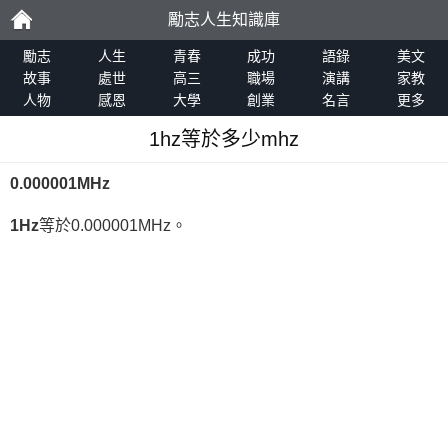
勵志人生知識庫
勵
勵志
人生
青春
成功
語錄
美文
故事
處世
高三
職場
演講
家教
人物
感恩
大學
創業
名言
更多
志
1hz等於多少mhz
0.000001MHz
1Hz
等於0.000001MHz。