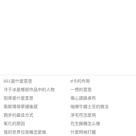
651是什麼意思
tf卡的作用
冷于冰是哪部作品中的人物
一愣的意思
割席是什麼意思
傷心語錄桌布
衛斯理尋夢讀後感
咖喱牛腩土豆的做法
跑步的最佳方式
淨宅符怎麼用
氧化的原因
花生酥糖怎么做
我的世界垃圾桶怎麼做
什麼時候打臘