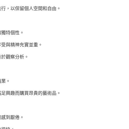
進行，以保留個人空間和自由。
和獨特個性。
享受與精神充實並重。
善於觀察分析。
職業。
滿足興趣而購買昂貴的藝術品。
然感到厭倦。