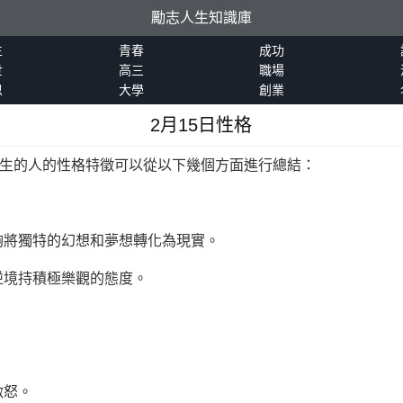
勵志人生知識庫
生
青春
成功
世
高三
職場
恩
大學
創業
2月15日性格
出生的人的性格特徵可以從以下幾個方面進行總結：
夠將獨特的幻想和夢想轉化為現實。
逆境持積極樂觀的態度。
。
激怒。