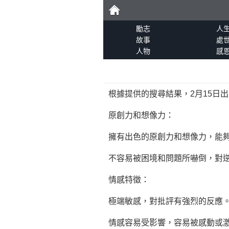
勵
勵志
人
故事
處
人物
感
志
根據提供的搜尋結果，2月15日
原創力和想像力：
擁有出色的原創力和想像力，能
不容易被困境和問題所嚇倒，對
情感特徵：
極端敏感，對批評有強烈的反應
情感容易受影響，容易被感動或