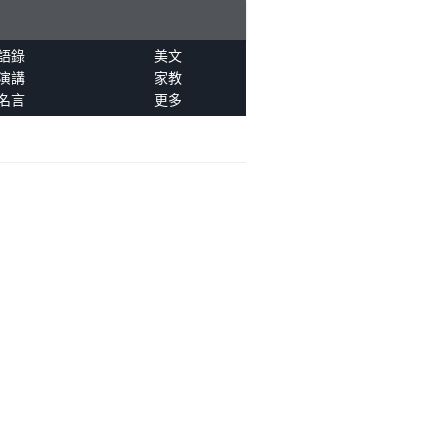
語錄
美文
演講
家教
名言
更多