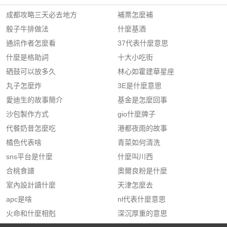
成都攻略三天必去地方
補票怎麼補
骰子牛排做法
什麼基酒
通訊作者怎麼看
37代表什麼意思
什麼是格助詞
十大小吃街
硒鼓可以放多久
林心如霍建華星座
丸子怎麼炸
3E是什麼意思
愛迪生的故事簡介
基金是怎麼回事
沙包製作方式
gio什麼牌子
代餐奶昔怎麼吃
港都夜雨的故事
橘色代表啥
青菜如何清洗
sns平台是什麼
什麼叫川西
合桃食譜
奧爾良粉是什麼
室內設計讀什麼
天津怎麼去
apc是啥
nl代表什麼意思
火命和什麼相剋
深沉厚重的意思