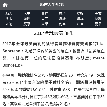
勵志人生知識庫
勵
勵志
人生
青春
成功
語錄
美文
故事
處世
高三
職場
演講
家教
人物
感恩
大學
創業
名言
更多
志
2017全球最美面孔
2017年全球最美面孔的獲得者是菲律賓裔美國模特Liza
Soberano
，她是菲律賓和美國的混血，被譽為「最美混血
兒」。排在第二位的是法國模特賽琳·布朗度(Thylane
Blondeau)。
在中國，
鞠婧禕
排名第八，
迪麗熱巴
第26，
林允
第49，
朱珠
第75。其他中國台灣的
周子瑜
排名第3，
娜塔莉波特曼
第
50，韓國的
秀智
排名第51，
朴信惠
第88。在男性榜單中，
鹿
晗
和吳亦凡分別排在了第45名和第60名，
王嘉爾
排在了第35
名，高以翔則是拿到了最好成績第21名。