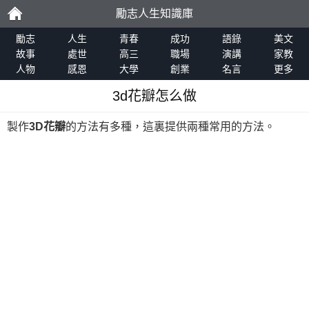
勵志人生知識庫
勵
勵志
人生
青春
成功
語錄
美文
故事
處世
高三
職場
演講
家教
人物
感恩
大學
創業
名言
更多
志
3d花瓣怎么做
製作
3D花瓣
的方法有多種，這裏提供兩種常用的方法。