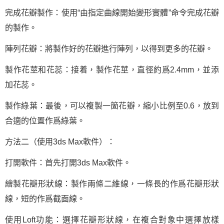
完成花瓣製作：使用“由指定曲線開始變形實體”命令完成花瓣
的製作。
陣列花瓣：將製作好的花瓣進行陣列，以得到更多的花瓣。
製作花莖和花蕊：接着，製作花莖，直徑約爲2.4mm，並添
加花蕊。
製作綠葉：最後，可以複製一箇花瓣，縮小比例至0.6，放到
合適的位置作爲綠葉。
方法二（使用3ds Max軟件）：
打開軟件：首先打開3ds Max軟件。
繪製花瓣形狀線：製作兩條二維線，一條長的作爲花瓣形狀
線，短的作爲截面線。
使用Loft功能：選擇花瓣形狀線，在複合對象中選擇放樣