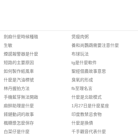
劍麻什麼時候種稙
煲瘦肉粥
生敏
養和尚鸚鵡需要注意什麼
煙感報警器是什麼
布球玩法
短路的主要原因
tg是什麼軟件
如何製作紙風車
聖經佃農故事意思
什麼是汽油標號
臭氧的形成
林丹握拍方法
fb至理名言
手機藍芽無法開啟
什麼是北歐模式
麻醉助理是什麼
1月27日是什麼星座
錘鏈動詞的故事
印度教禁忌食物
楓糖漿怎麼保存
什麼是換債
白菜仔是什麼
千手觀音代表什麼