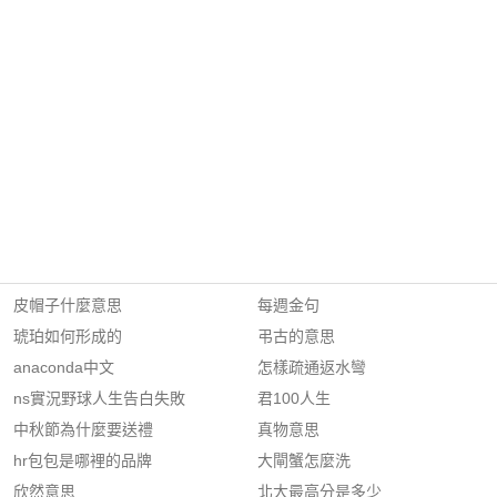
皮帽子什麼意思
每週金句
琥珀如何形成的
弔古的意思
anaconda中文
怎樣疏通返水彎
ns實況野球人生告白失敗
君100人生
中秋節為什麼要送禮
真物意思
hr包包是哪裡的品牌
大閘蟹怎麼洗
欣然意思
北大最高分是多少