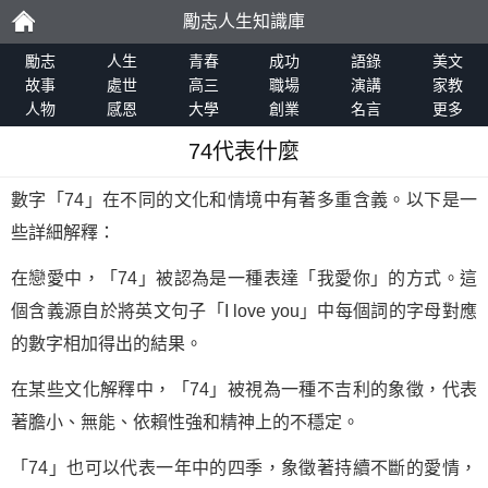
勵志人生知識庫
勵
勵志
人生
青春
成功
語錄
美文
故事
處世
高三
職場
演講
家教
人物
感恩
大學
創業
名言
更多
志
74代表什麼
數字「74」在不同的文化和情境中有著多重含義。以下是一
些詳細解釋：
在戀愛中，「74」被認為是一種表達「我愛你」的方式。這
個含義源自於將英文句子「I love you」中每個詞的字母對應
的數字相加得出的結果。
在某些文化解釋中，「74」被視為一種不吉利的象徵，代表
著膽小、無能、依賴性強和精神上的不穩定。
「74」也可以代表一年中的四季，象徵著持續不斷的愛情，