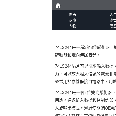
勵
勵志
人
故事
處
人物
感
志
74LS244是一種3態8位緩衝器
驅動器和
定向傳送器
等。
74LS244晶片可以快取輸入
力，可以放大輸入信號的電流和電壓
並常用於存儲器接口電路中，用
74LS244是一個8位雙向緩
用途。通過輸入數據和控制信號，
入或輸出模式。通過使能端OE#
進行寫入操作；當OE#為低電平