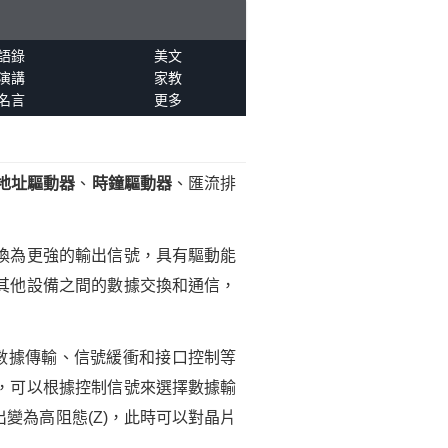
語錄
美文
演講
家教
名言
更多
地址驅動器
、
時鐘驅動器
、匯流排
轉換為更強的輸出信號，具有驅動能
其他設備之間的數據交換和通信，
作數據傳輸、信號緩衝和接口控制等
力，可以根據控制信號來選擇數據輸
變為高阻態(Z)，此時可以對晶片