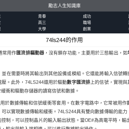
勵志人生知識庫
生
青春
成功
世
高三
職場
恩
大學
創業
74ls244的作用
，通常用作
匯流排驅動器
，沒有鎖存功能，主要用於三態輸出，如
數據，並在需要時將其輸出到其他設備或模組。它還能將輸入信號
。此外，74LS244還用於驅動
數字匯流排
上的信號，實現與
於緩衝和驅動存儲器的讀寫信號和數據。
衝器，用於數據傳輸和信號緩衝等套用。在數字電路中，它常被用
可以實現數據傳輸和緩衝。74LS244具有雙向數據傳輸的能
的控制，可以控制晶片的輸入輸出狀態。當OE#為高電平時，輸出
時，輸出與輸入端相連，可以進行數據輸出操作。