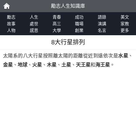
勵志人生知識庫
勵
勵志
人生
青春
成功
語錄
美文
故事
處世
高三
職場
演講
家教
人物
感恩
大學
創業
名言
更多
志
8大行星排列
太陽系的八大行星按照離太陽的距離從近到遠依次是
水星
、
金星
、
地球
、
火星
、
木星
、
土星
、
天王星
和
海王星
。