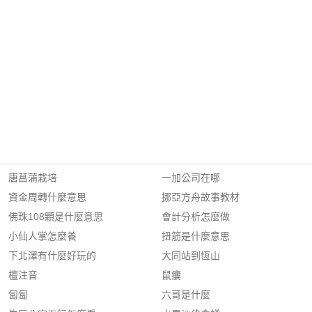
唐菖蒲栽培
一加公司在哪
資金周轉什麼意思
挪亞方舟故事教材
佛珠108顆是什麼意思
會計分析怎麼做
小仙人掌怎麼養
扭筋是什麼意思
下北澤有什麼好玩的
大同站到恆山
檀注音
鼠瘻
匐匐
六哥是什麼