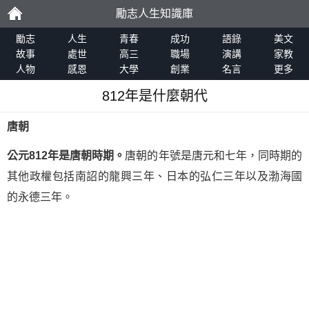
勵志人生知識庫
勵
勵志
人生
青春
成功
語錄
美文
故事
處世
高三
職場
演講
家教
人物
感恩
大學
創業
名言
更多
志
812年是什麼朝代
唐朝
公元812年是唐朝時期。
唐朝的年號是唐元和七年，同時期的
其他政權包括南詔的龍興三年、日本的弘仁三年以及渤海國
的永德三年。