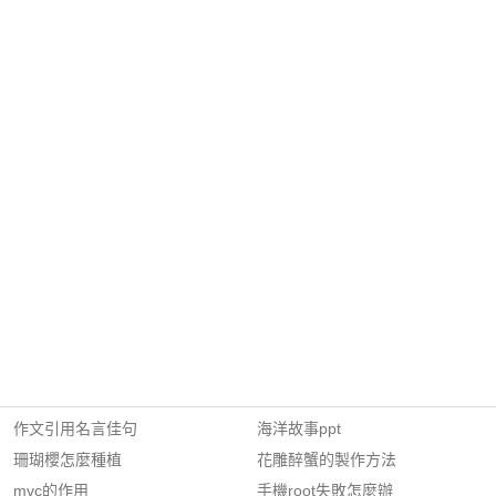
作文引用名言佳句
海洋故事ppt
珊瑚櫻怎麼種植
花雕醉蟹的製作方法
mvc的作用
手機root失敗怎麼辦