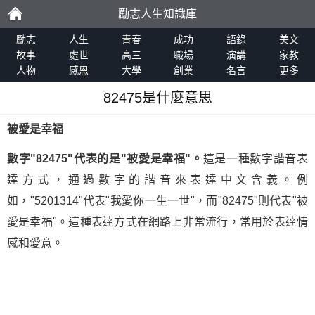
勵志人生知識庫
勵
勵志
人生
青春
成功
語錄
美文
故事
處世
高三
職場
演講
家教
人物
感恩
大學
創業
名言
更多
志
82475是什麼意思
被愛是幸福
數字"82475"代表的是"被愛是幸福"。
這是一種數字諧音表
達方式，通過數字的諧音來表達中文含義。例
如，"5201314"代表"我愛你一生一世"，而"82475"則代表"被
愛是幸福"。這種表達方式在網路上非常流行，常用於表達情
感和愛意。