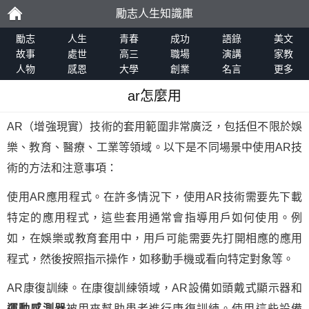
勵志人生知識庫
勵
勵志
人生
青春
成功
語錄
美文
故事
處世
高三
職場
演講
家教
人物
感恩
大學
創業
名言
更多
志
ar怎麼用
AR（增強現實）技術的套用範圍非常廣泛，包括但不限於娛
樂、教育、醫療、工業等領域。以下是不同場景中使用AR技
術的方法和注意事項：
使用AR應用程式。在許多情況下，使用AR技術需要先下載
特定的應用程式，這些套用通常會指導用戶如何使用。例
如，在娛樂或教育套用中，用戶可能需要先打開相應的應用
程式，然後按照指示操作，如移動手機或看向特定對象等。
AR康復訓練。在康復訓練領域，AR設備如頭戴式顯示器和
運動感測器
被用來幫助患者進行康復訓練。使用這些設備