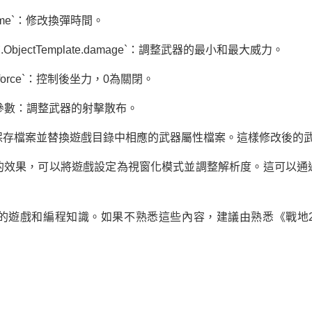
oadTime`：修改換彈時間。
ge`和`.ObjectTemplate.damage`：調整武器的最小和最大威力。
srecoilforce`：控制後坐力，0為關閉。
tion`下的參數：調整武器的射擊散布。
保存檔案並替換遊戲目錄中相應的武器屬性檔案。這樣修改後的
的效果，可以將遊戲設定為視窗化模式並調整解析度。這可以通
的遊戲和編程知識。如果不熟悉這些內容，建議由熟悉《戰地