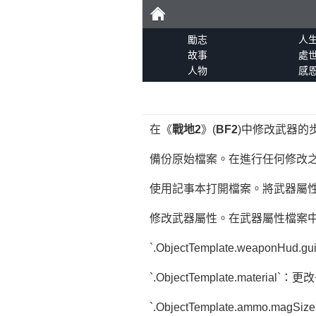
勵
勵志
人
故事
處
人物
感
志
在《
戰地2
》(
BF2
)中修改武器的
備份原始檔案。在進行任何修改
使用記事本打開檔案。將武器屬
修改武器屬性。在武器屬性檔案
`.ObjectTemplate.weap
`.ObjectTemplate.ma
`.ObjectTemplate.ammo.m