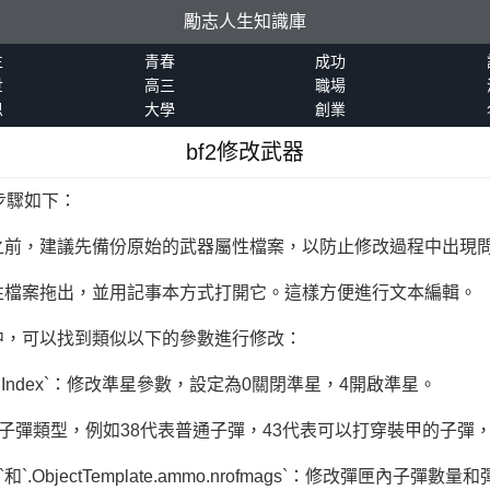
勵志人生知識庫
生
青春
成功
世
高三
職場
恩
大學
創業
bf2修改武器
步驟如下：
之前，建議先備份原始的武器屬性檔案，以防止修改過程中出現
性檔案拖出，並用記事本方式打開它。這樣方便進行文本編輯。
中，可以找到類似以下的參數進行修改：
onHud.guiIndex`：修改準星參數，設定為0關閉準星，4開啟準星。
terial`：更改子彈類型，例如38代表普通子彈，43代表可以打穿裝甲的
agSize`和`.ObjectTemplate.ammo.nrofmags`：修改彈匣