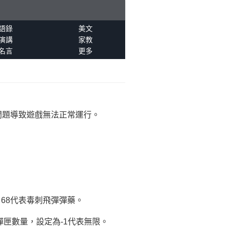
語錄
美文
演講
家教
名言
更多
問題導致遊戲無法正常運行。
子彈，68代表毒刺飛彈彈藥。
內子彈數量和彈匣數量，設定為-1代表無限。