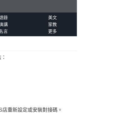
語錄
美文
演講
家教
名言
更多
法：
S店重新設定或安裝對接碼。