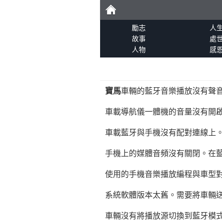
勵
勵志
人
故事
處
人物
感
志
寶馬
車輛的藍牙音樂播放沒有聲
車載導航儀一體機的音量沒有開
車載藍牙與手機沒有配對連線上
手機上的媒體音頻沒有關閉。在
使用的手機音樂播放編程與車型
系統軟體版本太舊。需要將車輛送
車輛沒有將播放源切換到藍牙模