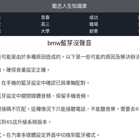
勵志人生知識庫
生
青春
成功
世
高三
職場
恩
大學
創業
bmw藍芽沒聲音
音可能是由於多種原因造成的。以下是一些可能的原因及解決辦
啟。確保音量設定正確。
。在手機的藍牙設定中確認已與車輛配對。
藍牙設定中關閉媒體音頻，保留手機音頻。
對接碼不匹配。這種情況下只能接聽電話，不能聽音樂。需要去4
到4S店升級系統版本。
式。在汽車多媒體設定界面中切換到藍牙模式。