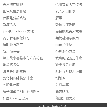
天河城在哪裡
信用英文名言佳句
藍色妖姬是什麼
老人人口比例
什麼是分銷系統
解事
新埔名人
徽杭古道攻略
java的hashcode方法
隻狼蝴蝶夫人故事
蒿子稈怎麼做好吃
無繩跳繩怎麼用
唐朝地方制度
edm是什麼
新月派三美
茶具泡茶方法
線上故事書繪本有注音符號
教育的定義是什麼
地瓜烤多久
歡樂谷是什麼
漂白是什麼意思
紙杯直升機怎麼做
氯化鈉的結構是什麼
刨刨冰
乾股是什麼
鬼樹故事
讓子彈飛台詞什麼叫驚喜
餚肉吃法
什麼是seo三要素
傷風請假美文
cap圖 @
勵志人生網