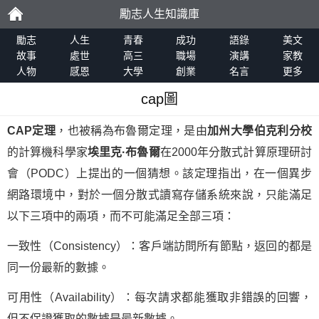
勵志人生知識庫
勵
勵志
人生
青春
成功
語錄
美文
故事
處世
高三
職場
演講
家教
人物
感恩
大學
創業
名言
更多
志
cap圖
CAP定理
，也被稱為布魯爾定理，是由
加州大學伯克利分校
的計算機科學家
埃里克·布魯爾
在2000年分散式計算原理研討
會（PODC）上提出的一個猜想。該定理指出，在一個異步
網路環境中，對於一個分散式讀寫存儲系統來說，只能滿足
以下三項中的兩項，而不可能滿足全部三項：
一致性（Consistency）：客戶端訪問所有節點，返回的都是
同一份最新的數據。
可用性（Availability）：每次請求都能獲取非錯誤的回響，
但不保證獲取的數據是最新數據。