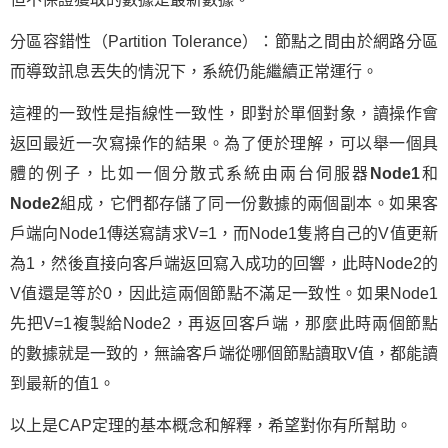
分區容錯性（Partition Tolerance）：節點之間由於網路分區
而導致訊息丟失的情況下，系統仍能繼續正常運行。
這裡的一致性是指線性一致性，即對於單個對象，讀操作會
返回最近一次寫操作的結果。為了便於理解，可以舉一個具
體的例子，比如一個分散式系統由兩台伺服器
Node1
和
Node2
組成，它們都存儲了同一份數據的兩個副本。如果客
戶端向Node1傳送寫請求V=1，而Node1隻將自己的V值更新
為1，然後直接向客戶端返回寫入成功的回響，此時Node2的
V值還是等於0，因此這兩個節點不滿足一致性。如果Node1
先把V=1複製給Node2，再返回客戶端，那麼此時兩個節點
的數據就是一致的，無論客戶端從哪個節點讀取V值，都能讀
到最新的值1。
以上是CAP定理的基本概念和解釋，希望對你有所幫助。