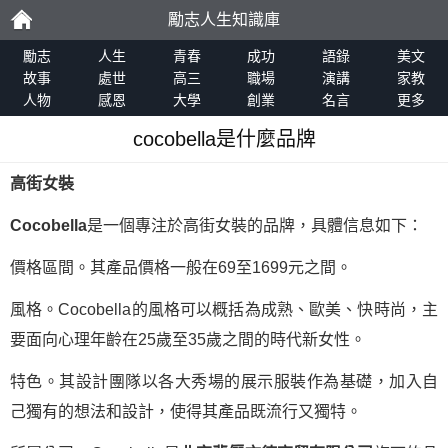
勵志人生知識庫
勵
勵志
人生
青春
成功
語錄
美文
故事
處世
高三
職場
演講
家教
人物
感恩
大學
創業
名言
更多
志
cocobella是什麼品牌
高街女裝
Cocobella
是一個專注於高街女裝的品牌，具體信息如下：
價格區間。其產品價格一般在69至1699元之間。
風格。Cocobella的風格可以概括為成熟、歐美、快時尚，主
要面向心理年齡在25歲至35歲之間的時代新女性。
特色。其設計團隊以各大秀場的展示服裝作為基礎，加入自
己獨有的想法和設計，使得其產品既流行又獨特。