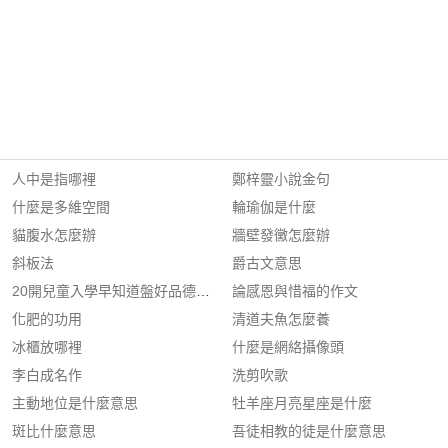
人中是指哪裡
鄭梓靈小說金句
什麼是多維空間
輪瑜伽是什麼
貓腹水怎麼辦
牆壁發黴怎麼辦
斜板法
爵古文意思
20開兒童入學早知道盤好品德故事
論感恩與惜福的作文
化肥的功用
清道夫魚怎麼養
冰櫃放哪裡
什麼是網絡攝像頭
李白成名作
洗剪吹歌
主動地位是什麼意思
牡羊座月亮星座是什麼
斑比什麼意思
吾徒相教的徒是什麼意思