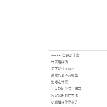
amoled螢幕是什麼
什麼是謙稱
疴疾是什麼意思
嬴政的妻子有哪些
泡螺吃什麼
主爵都尉汲黯是魏其
紫雲膏的製作方法
小腿粗穿什麼襪子