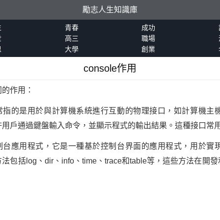
勵志人生知識庫
生
青春
成功
世
高三
職場
恩
大學
創業
console作用
同的作用：
e通常指的是用於與計算機系統進行互動的物理接口，如計算機主
許用戶通過鍵盤輸入命令，並顯示程式的輸出結果。這種接口常
是控制台應用程式，它是一種基於控制台界面的應用程式，用於
log、dir、info、time、trace和table等，這些方