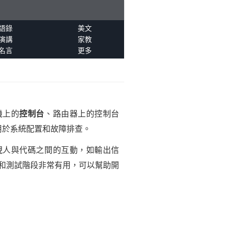
語錄
美文
演講
家教
名言
更多
機上的
控制台
、路由器上的控制台
用於系統配置和故障排查。
實現人與代碼之間的互動，如輸出信
法在開發和測試階段非常有用，可以幫助開