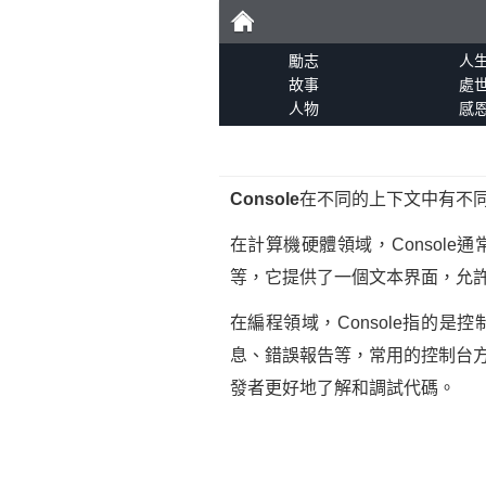
勵
勵志
人
故事
處
人物
感
志
Console
在不同的上下文中有不
在計算機硬體領域，Consol
等，它提供了一個文本界面，允
在編程領域，Console指的
息、錯誤報告等，常用的控制台方法包括
發者更好地了解和調試代碼。