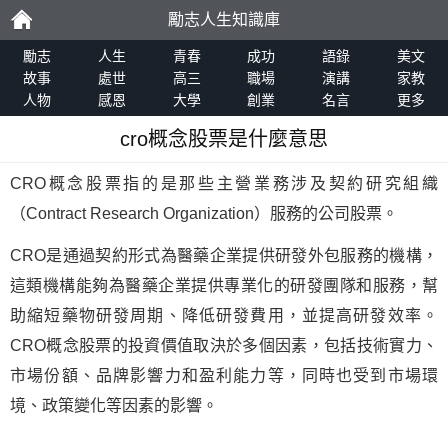
勵志人生知識庫
勵
勵志
人生
青春
成功
語錄
美文
故事
處世
高三
職場
演講
家教
人物
感恩
大學
創業
名言
更多
志
cro概念股票是什麼意思
CRO概念股票指的是那些主營業務涉及契約研究組織
（Contract Research Organization）服務的公司股票。
CRO是通過契約形式為醫藥企業提供研發外包服務的機構，
這類機構能夠為醫藥企業提供專業化的研發團隊和服務，幫
助縮短藥物研發周期、降低研發費用，並提高研發效率。
CRO概念股票的投資價值取決於多個因素，包括技術實力、
市場份額、品牌影響力和盈利能力等，同時也受到市場環
境、政策變化等因素的影響。