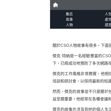
勵
勵志
人
故事
處
人物
感
志
關於CSO人物故事有很多，下面我將
傑克·特納是一名經驗豐富的C
下，已經成功地預防了多次網路
傑克的工作風格非常務實，他相
培訓和研討會，以保持最新的知
然而，傑克的故事並不只是關於
益至關重要。他經常在各種會議
傑克的故事也涉及到他的個人生