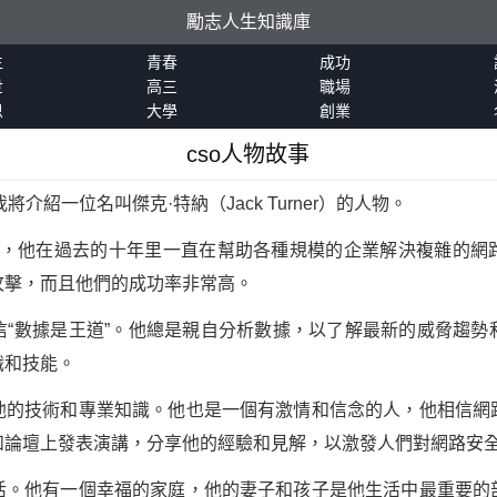
勵志人生知識庫
生
青春
成功
世
高三
職場
恩
大學
創業
cso人物故事
介紹一位名叫傑克·特納（Jack Turner）的人物。
SO，他在過去的十年里一直在幫助各種規模的企業解決複雜的網
攻擊，而且他們的成功率非常高。
信“數據是王道”。他總是親自分析數據，以了解最新的威脅趨勢
識和技能。
他的技術和專業知識。他也是一個有激情和信念的人，他相信網
和論壇上發表演講，分享他的經驗和見解，以激發人們對網路安
活。他有一個幸福的家庭，他的妻子和孩子是他生活中最重要的