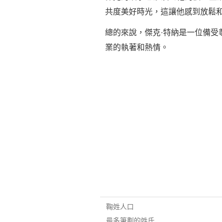
共度美好時光，這讓他感到放鬆
總的來說，傑克·特納是一位備受
業的執著和熱情。
鞠姓人口
最多筆劃的姓氏