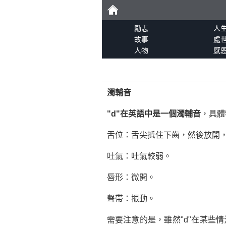
勵
勵志
人
故事
處
人物
感
志
濁輔音
"d"在英語中是一個濁輔音
，具體
舌位：舌尖抵住下齒，然後放開
吐氣：吐氣較弱。
唇形：微開。
聲帶：振動。
需要注意的是，雖然"d"在某些情