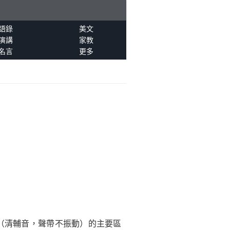
語錄
美文
演講
家教
名言
更多
t"（清輔音，聲帶不振動）的主要區