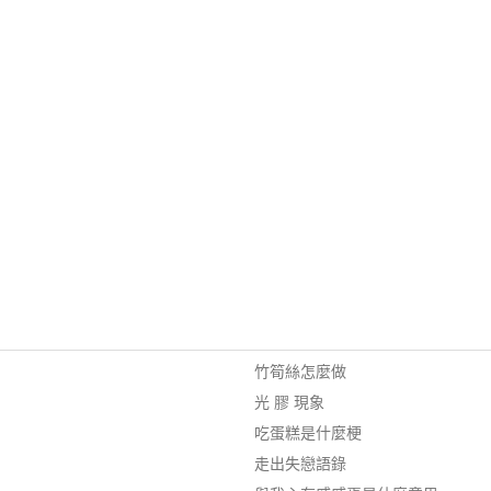
竹筍絲怎麼做
光 膠 現象
吃蛋糕是什麼梗
走出失戀語錄