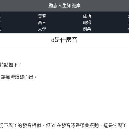
勵志人生知識庫
生
青春
成功
世
高三
職場
恩
大學
創業
d是什麼音
特點如下：
，讓氣流爆破而出。
況下與"t"的發音相似，但"d"在發音時聲帶會振動，這是它與"