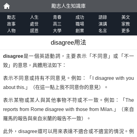
勵志人生知識庫
勵
勵志
人生
青春
成功
語錄
美文
故事
處世
高三
職場
演講
家教
人物
感恩
大學
創業
名言
更多
志
disagree用法
disagree
是一個英語動詞，主要表示「不同意」或「不一
致」的意思，具體用法如下：
表示不同意或持有不同意見。例如：「I disagree with you
about this.」（在這一點上我不同意你的意見）。
表示某物或某人與其他事物不符或不一致。例如：「The
reports from Rome disagree with those from Milan.」（來自
羅馬的報告與來自米蘭的報告不一致）。
此外，disagree還可以用來表達不適合或不適宜的情況。例