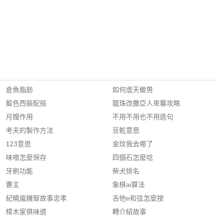
倉魚脂肪
如何虐天蠍男
藍色西裝配搭
龍珠改撒亞人來襲攻略
月嫂作用
不用不用也不用造句
考夫的製作方法
豆乾意思
123意思
金玟我去哪了
味噌怎麼保存
四個石怎麼唸
牙刷功能
柴犬排名
曹主
象棋ai算法
紀曉嵐機智故事忠孝
吉他e和弦怎麼按
樟木家俱味道
轉介紹故事