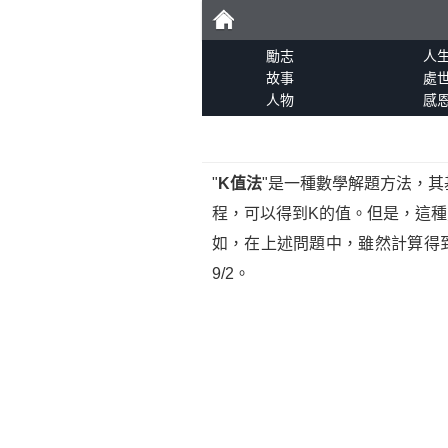
勵
勵志
人
故事
處
人物
感
志
"
K值法
"是一種數學解題方法，其
程，可以得到K的值。但是，這
如，在上述問題中，雖然計算得到
9/2。