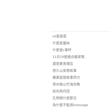
iot是甚麼
什麼是蕾絲
什麼是c罩杯
11月18號適合搬家嗎
感恩素食理念
悠久山安慈故事
雞黃鼠狼故事西方
常州南山竹海攻略
如何用丹田
孔明燈什麼節日
為什麼不能用imessage