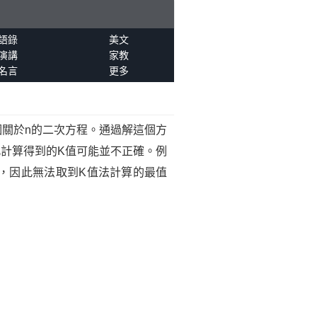
語錄
美文
演講
家教
名言
更多
個關於n的二次方程。通過解這個方
計算得到的K值可能並不正確。例
3，因此無法取到K值法計算的最值