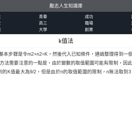
勵志人生知識庫
生
青春
成功
世
高三
職場
恩
大學
創業
k值法
基本步驟是令m2+n2=K，然後代入已知條件，通過整理得到一
種方法需要注意的一點是，由於變數的取值範圍可能有限制，因此
的K值最大為9/2，但是由於n的取值範圍的限制，n無法取到