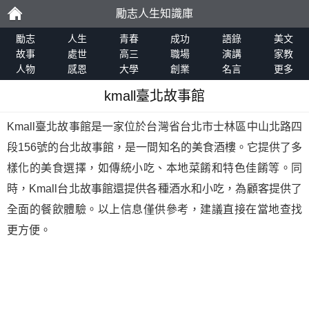
勵志人生知識庫
勵
勵志
人生
青春
成功
語錄
美文
故事
處世
高三
職場
演講
家教
人物
感恩
大學
創業
名言
更多
志
kmall臺北故事館
Kmall臺北故事館是一家位於台灣省台北市士林區中山北路四
段156號的台北故事館，是一間知名的美食酒樓。它提供了多
樣化的美食選擇，如傳統小吃、本地菜餚和特色佳餚等。同
時，Kmall台北故事館還提供各種酒水和小吃，為顧客提供了
全面的餐飲體驗。以上信息僅供參考，建議直接在當地查找
更方便。