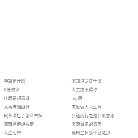
轉筆是什麼
不知道要穿什麼
X低效率
人生由不得你
什麼是超意識
m3梗
故事時間設計
怎麼做大蒜生意
皮革染色了怎么去掉
反道而行之是什麼意思
薩爾達傳說按鍵
徹頭徹尾的意思
人生七轉
隔周三休是什麼意思