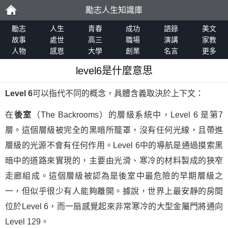
勵志人生知識庫
勵
勵志
人生
青春
成功
語錄
美文
故事
處世
高三
職場
演講
家教
人物
感恩
大學
創業
名言
更多
志
level6是什麼意思
Level 6
可以指代不同的概念，具體含義取決於上下文：
在
後室
（The Backrooms）的層級系統中，Level 6 是第7
層。這個層級被完全的黑暗所籠罩，沒有任何光線，且帶進
層級的光源不會有任何作用。Level 6中的導航是通過摸索黑
暗中的道路來實現的，主要由光滑、寒冷的材料製成的狹窄
走廊組成。這個層級被認為是後室中最危險的早期層級之
一，但似乎很少有人能夠離開。據說，世界上最安靜的房間
位於Level 6，而一扇感覺起來非常寒冷的大型金屬門將通向
Level 129。