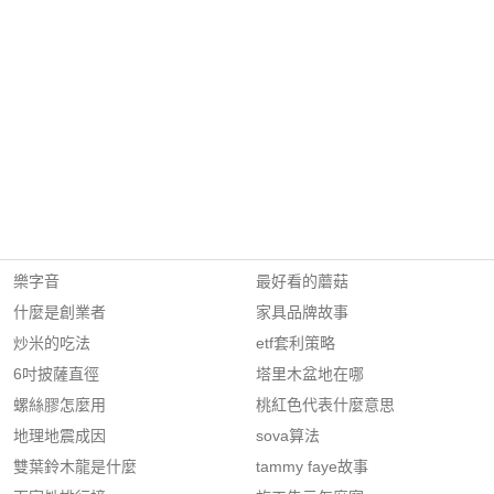
樂字音
最好看的蘑菇
什麼是創業者
家具品牌故事
炒米的吃法
etf套利策略
6吋披薩直徑
塔里木盆地在哪
螺絲膠怎麼用
桃紅色代表什麼意思
地理地震成因
sova算法
雙葉鈴木龍是什麼
tammy faye故事