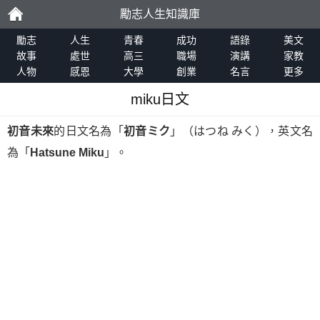
勵志人生知識庫
勵
勵志
人生
青春
成功
語錄
美文
故事
處世
高三
職場
演講
家教
人物
感恩
大學
創業
名言
更多
志
miku日文
初音未來
的日文名為「
初音ミク
」（はつね みく），英文名
為「
Hatsune Miku
」。