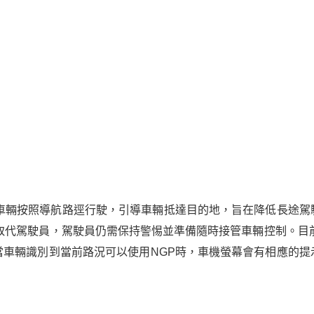
助車輛按照導航路逕行駛，引導車輛抵達目的地，旨在降低長途駕
取代駕駛員，駕駛員仍需保持警惕並準備隨時接管車輛控制。目
當車輛識別到當前路況可以使用NGP時，車機螢幕會有相應的提