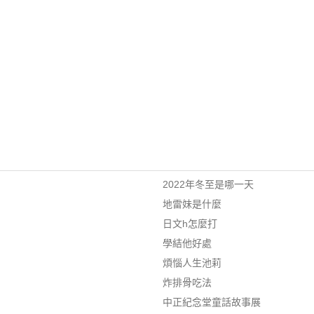
2022年冬至是哪一天
地雷妹是什麼
日文h怎麼打
學結他好處
煩惱人生池莉
炸排骨吃法
中正紀念堂童話故事展