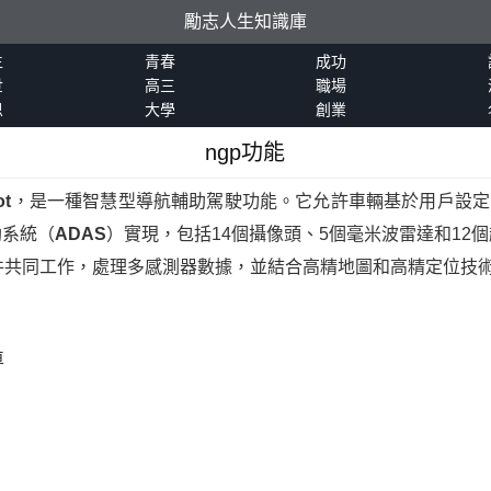
勵志人生知識庫
生
青春
成功
世
高三
職場
恩
大學
創業
ngp功能
ot
，是一種智慧型導航輔助駕駛功能。它允許車輛基於用戶設定
助系統（
ADAS
）實現，包括14個攝像頭、5個毫米波雷達和12個超
件共同工作，處理多感測器數據，並結合高精地圖和高精定位技
車