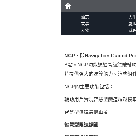
勵
勵志
人
故事
處
人物
感
志
NGP
，即
Navigation Guided Pil
B點。NGP功能通過高級駕駛輔
片提供強大的運算能力。這些組
NGP的主要功能包括：
輔助用戶實現智慧型變道超越慢
智慧型選擇最優車道
智慧型限速調節