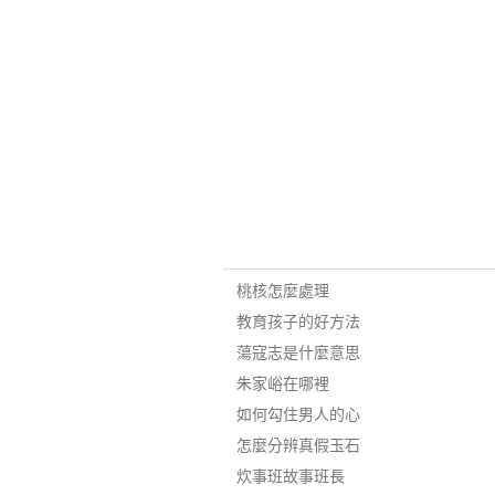
桃核怎麼處理
教育孩子的好方法
蕩寇志是什麼意思
朱家峪在哪裡
如何勾住男人的心
怎麼分辨真假玉石
炊事班故事班長