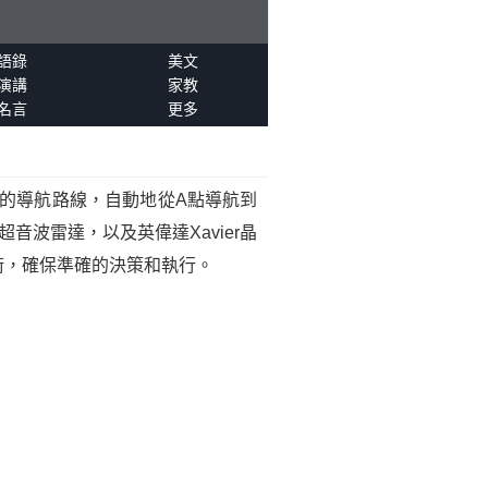
語錄
美文
演講
家教
名言
更多
的導航路線，自動地從A點導航到
音波雷達，以及英偉達Xavier晶
術，確保準確的決策和執行。