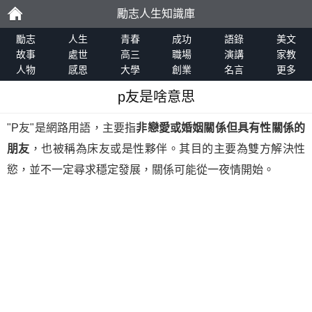
勵志人生知識庫
勵
勵志
人生
青春
成功
語錄
美文
故事
處世
高三
職場
演講
家教
人物
感恩
大學
創業
名言
更多
志
p友是啥意思
"P友"是網路用語，主要指
非戀愛或婚姻關係但具有性關係的
朋友
，也被稱為床友或是性夥伴。其目的主要為雙方解決性
慾，並不一定尋求穩定發展，關係可能從一夜情開始。