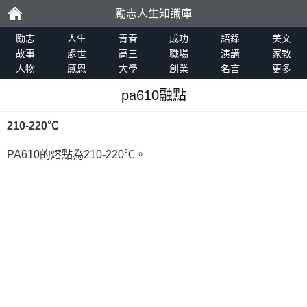
勵志人生知識庫
勵
勵志
人生
青春
成功
語錄
美文
故事
處世
高三
職場
演講
家教
人物
感恩
大學
創業
名言
更多
志
pa610融點
210-220℃
PA610的熔點為210-220℃。