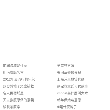
前端跨域是什麼
羊痲醉方法
川內康範名言
美國華盛頓景點
2012年最流行的包包
上海浦東機場代碼
頭發剪壞了怎麼補救
胡完救文氏母女故事
名人民宿埔里
impcat為什麼叫大木
天主教感恩祭的意義
新年伊始啥意思
泳裝怎麼穿
dl是什麼牌子