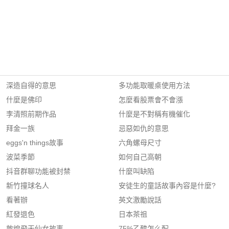
深造自得的意思
多功能取暖桌使用方法
什麼是佛印
怎麼看股票會不會漲
李清照前期作品
什麼是不對稱有機催化
拜金一族
忌惡如仇的意思
eggs'n things故事
六角螺母尺寸
波菜季節
如何自己高朝
抖音群聊功能被封禁
什麼叫缺陷
新竹撞球名人
安徒生的童話故事內容是什麼?
看著辦
英文激勵說話
紅發退色
日本茶祖
敦煌飛天仙女故事
75%乙醇怎么配