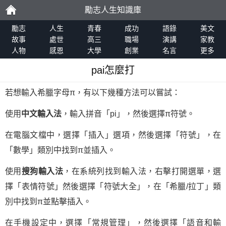
勵志人生知識庫
勵
勵志
人生
青春
成功
語錄
美文
故事
處世
高三
職場
演講
家教
人物
感恩
大學
創業
名言
更多
志
pai怎麼打
若想輸入希臘字母π，有以下幾種方法可以嘗試：
使用
中文輸入法
，輸入拼音「pi」，然後選擇π符號。
在電腦文檔中，選擇「插入」選項，然後選擇「符號」，在
「數學」類別中找到π並插入。
使用
搜狗輸入法
，在系統列找到輸入法，右擊打開選單，選
擇「表情符號」然後選擇「符號大全」，在「希臘/拉丁」類
別中找到π並點擊插入。
在手機設定中，選擇「常規管理」，然後選擇「語音和輸