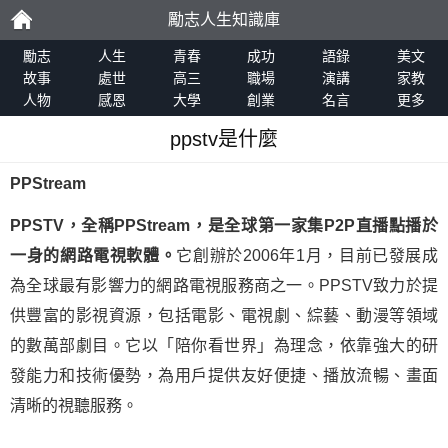
勵志人生知識庫
勵
勵志
人生
青春
成功
語錄
美文
故事
處世
高三
職場
演講
家教
人物
感恩
大學
創業
名言
更多
志
ppstv是什麼
PPStream
PPSTV，全稱PPStream，是全球第一家集P2P直播點播於
一身的網路電視軟體。
它創辦於2006年1月，目前已發展成
為全球最有影響力的網路電視服務商之一。PPSTV致力於提
供豐富的影視資源，包括電影、電視劇、綜藝、動漫等領域
的數萬部劇目。它以「陪你看世界」為理念，依靠強大的研
發能力和技術優勢，為用戶提供友好便捷、播放流暢、畫面
清晰的視聽服務。