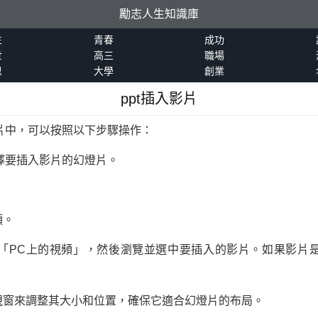
勵志人生知識庫
生
青春
成功
世
高三
職場
恩
大學
創業
ppt插入影片
幻燈片中，可以按照以下步驟操作：
並選擇要插入影片的幻燈片。
項。
「PC上的視頻」，然後瀏覽並選中要插入的影片。如果影片
視窗來調整其大小和位置，確保它適合幻燈片的布局。