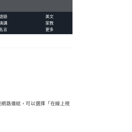
語錄
美文
演講
家教
名言
更多
是網路連結，可以選擇「在線上視