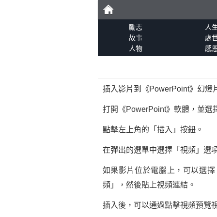
勵
勵志
人
故事
處
人物
感
志
插入影片到《PowerPoint》
打開《PowerPoint》軟體，
點擊左上角的「插入」按鈕。
在彈出的選單中選擇「視頻」選
如果影片位於電腦上，可以選擇
頻」，然後貼上視頻連結。
插入後，可以通過點擊視頻預覽