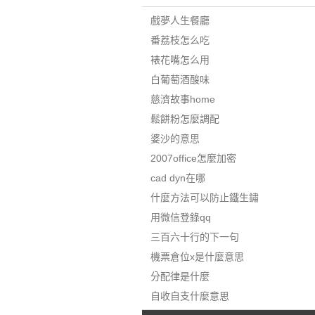
戲夢人生餐廳
番荔枝怎么吃
裱花嘴怎么用
白葡萄酒酸味
慈濟故事home
鬆餅粉怎麼調配
婆沙的意思
2007office怎麼加密
cad dyn在哪
什麼方法可以防止鐵生鏽
用微信登錄qq
三百六十行的下一句
機票倉位x是什麼意思
分配律是什麼
自收自支什麼意思