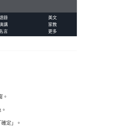
語錄
美文
演講
家教
名言
更多
窗。
色。
「確定」。