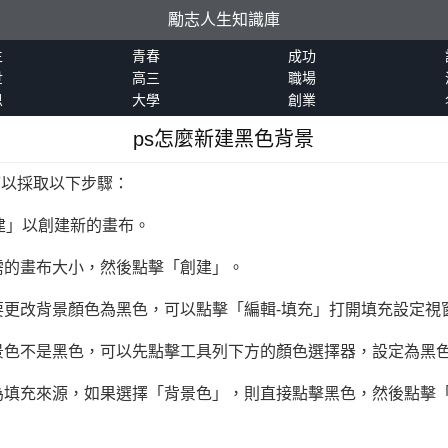
勵志人生知識庫
生
青春
成功
世
高三
職場
恩
大學
創業
ps怎麼新建黑色背景
，可以採取以下步驟：
-新建」以創建新的畫布。
需的畫布大小，然後點擊「創建」。
更改背景顏色為黑色，可以點擊「編輯-填充」打開填充設定視
景色不是黑色，可以先點擊工具列下方的顏色選擇器，設定為黑
為填充來源，如果選擇「背景色」，則直接點擊黑色，然後點擊