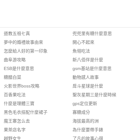
道教五祖七真
兜兜里有糖什麼意思
夢中的婚禮故事由來
開心不起來
怎麼給人好的第一印象
魚翎吃法
曲阜游攻略
新八佰伴是什麼
ESB是什麼意思
gsm基站是什麼意思
糖醋白菜
動物感人故事
火影世界boss攻略
戽斗星球是什麼
百香果吃法
聖灰星期三是什麼時候
什麼是理體三寶
gps定位更新
黑色毛衣搭配什麼裙子
寡糖成分
魔王寨怎么去
海拔最高的洲
果茶店名字
為什麼要帶手錶
越野女生
了凡的故事心得