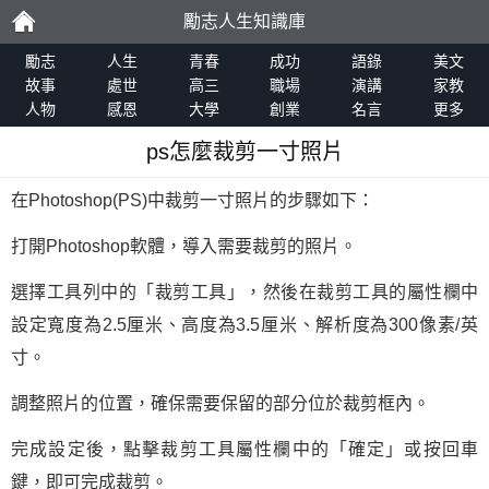
勵志人生知識庫
勵
勵志
人生
青春
成功
語錄
美文
故事
處世
高三
職場
演講
家教
人物
感恩
大學
創業
名言
更多
志
ps怎麼裁剪一寸照片
在Photoshop(PS)中裁剪一寸照片的步驟如下：
打開Photoshop軟體，導入需要裁剪的照片。
選擇工具列中的「裁剪工具」，然後在裁剪工具的屬性欄中
設定寬度為2.5厘米、高度為3.5厘米、解析度為300像素/英
寸。
調整照片的位置，確保需要保留的部分位於裁剪框內。
完成設定後，點擊裁剪工具屬性欄中的「確定」或按回車
鍵，即可完成裁剪。