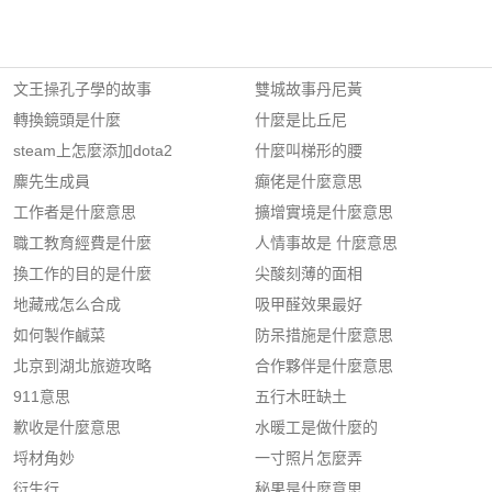
文王操孔子學的故事
雙城故事丹尼黃
轉換鏡頭是什麼
什麼是比丘尼
steam上怎麼添加dota2
什麼叫梯形的腰
麋先生成員
癲佬是什麼意思
工作者是什麼意思
擴增實境是什麼意思
職工教育經費是什麼
人情事故是 什麼意思
換工作的目的是什麼
尖酸刻薄的面相
地藏戒怎么合成
吸甲醛效果最好
如何製作鹹菜
防呆措施是什麼意思
北京到湖北旅遊攻略
合作夥伴是什麼意思
911意思
五行木旺缺土
歉收是什麼意思
水暖工是做什麼的
埒材角妙
一寸照片怎麼弄
衍生行
秘果是什麼意思