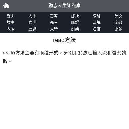
勵志人生知識庫
勵
勵志
人生
青春
成功
語錄
美文
故事
處世
高三
職場
演講
家教
人物
感恩
大學
創業
名言
更多
志
read方法
read()方法主要有兩種形式，分別用於處理輸入流和檔案讀
取。