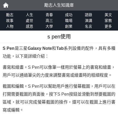
勵志人生知識庫
勵
勵志
人生
青春
成功
語錄
美文
故事
處世
高三
職場
演講
家教
人物
感恩
大學
創業
名言
更多
志
s pen使用
S Pen
是三星
Galaxy Note
和
Tab
系列設備的配件，具有多種
功能，以下是詳細介紹：
書寫和繪畫。S Pen可以像筆一樣用於螢幕上的書寫和繪畫，
用戶可以通過筆尖的力度來調整書寫或繪畫時的粗細程度。
截圖和編輯。S Pen可以幫助用戶進行螢幕截圖，用戶可以在
打開需要截圖的頁面後，按下S Pen按鈕並滑動到想要截圖的
區域，就可以完成螢幕截圖的操作，還可以在截圖上進行書
寫或編輯。