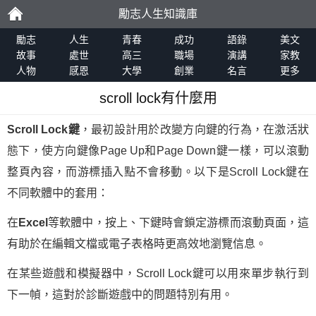
勵志人生知識庫
勵
勵志
人生
青春
成功
語錄
美文
故事
處世
高三
職場
演講
家教
人物
感恩
大學
創業
名言
更多
志
scroll lock有什麼用
Scroll Lock鍵
，最初設計用於改變方向鍵的行為，在激活狀
態下，使方向鍵像Page Up和Page Down鍵一樣，可以滾動
整頁內容，而游標插入點不會移動。以下是Scroll Lock鍵在
不同軟體中的套用：
在
Excel
等軟體中，按上、下鍵時會鎖定游標而滾動頁面，這
有助於在編輯文檔或電子表格時更高效地瀏覽信息。
在某些遊戲和模擬器中，Scroll Lock鍵可以用來單步執行到
下一幀，這對於診斷遊戲中的問題特別有用。