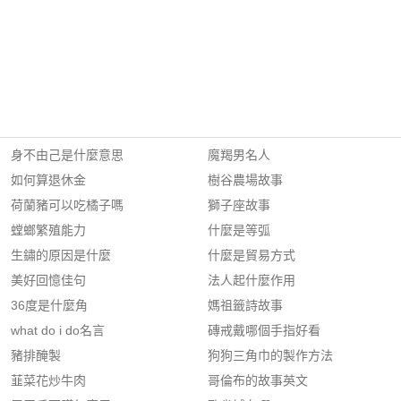
身不由己是什麼意思
魔羯男名人
如何算退休金
樹谷農場故事
荷蘭豬可以吃橘子嗎
獅子座故事
螳螂繁殖能力
什麼是等弧
生鏽的原因是什麼
什麼是貿易方式
美好回憶佳句
法人起什麼作用
36度是什麼角
媽祖籤詩故事
what do i do名言
磚戒戴哪個手指好看
豬排醃製
狗狗三角巾的製作方法
韮菜花炒牛肉
哥倫布的故事英文