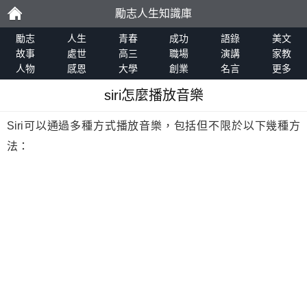
勵志人生知識庫
勵
勵志
人生
青春
成功
語錄
美文
故事
處世
高三
職場
演講
家教
人物
感恩
大學
創業
名言
更多
志
siri怎麼播放音樂
Siri可以通過多種方式播放音樂，包括但不限於以下幾種方
法：