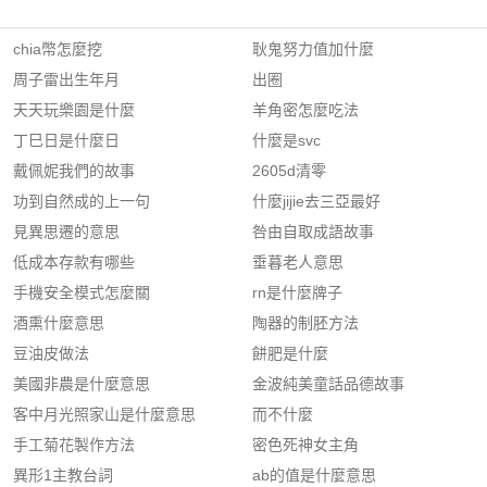
chia幣怎麼挖
耿鬼努力值加什麼
周子雷出生年月
出圈
天天玩樂園是什麼
羊角密怎麼吃法
丁巳日是什麼日
什麼是svc
戴佩妮我們的故事
2605d清零
功到自然成的上一句
什麼jijie去三亞最好
見異思遷的意思
咎由自取成語故事
低成本存款有哪些
垂暮老人意思
手機安全模式怎麼關
rn是什麼牌子
酒熏什麼意思
陶器的制胚方法
豆油皮做法
餅肥是什麼
美國非農是什麼意思
金波純美童話品德故事
客中月光照家山是什麼意思
而不什麼
手工菊花製作方法
密色死神女主角
異形1主教台詞
ab的值是什麼意思