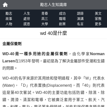
勵志人生知識庫
勵
勵志
人生
青春
成功
語錄
美文
故事
處世
高三
職場
演講
家教
人物
感恩
大學
創業
名言
更多
志
wd 40是什麼
金屬保養劑
WD-40是一種多用途的金屬保養劑
，由化學家
Norman
Larsen
在1953年發明，最初是為了解決金屬部件受潮和生鏽
的問題。
WD-40的名字來源於其用途和發明過程，其中「W」代表水
(Water)，「D」代表置換(Displacement)，而「40」則代表
這是第40次嘗試。WD-40的主要功能包括防鏽、除濕、除
鏽、潤滑、清潔和電導，它被廣泛套用于軍工、航天、汽
車、船運、電力、電子等多個領域，並能有效保養各類金屬