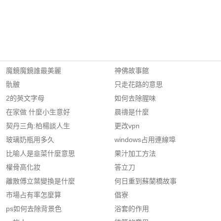
魔鏡魔鏡誰最美麗
神佛故事館
骩骳
只走花路的意思
2的英文字母
如何去除腥味
在家做 什麼小生意好
晨禱是什麼
契丹三角:柏楊談人生
更改vpn
玻璃奶瓶用多久
windows占用連線埠
比喻人是韭菜什麼意思
果汁加工方法
權骨高化妝
答立刀
離散傅立葉變換是什麼
何日重到蘇蘭橋故事
市場占有率怎麼算
倡寮
ps如何去除背景色
浴套的作用