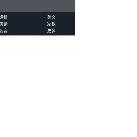
語錄
美文
演講
家教
名言
更多