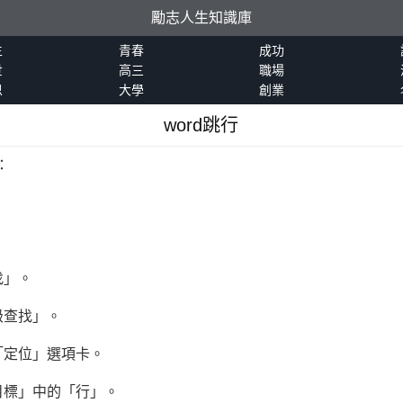
勵志人生知識庫
生
青春
成功
世
高三
職場
恩
大學
創業
word跳行
：
找」。
級查找」。
「定位」選項卡。
目標」中的「行」。