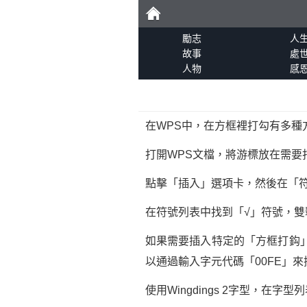
勵
勵志
人
故事
處
人物
感
志
在WPS中，在方框裡打勾有多種
打開WPS文檔，將游標放在需要
點擊「插入」選項卡，然後在「
在符號列表中找到「√」符號，雙
如果需要插入特定的「方框打鈎
以通過輸入字元代碼「00FE」來
使用Wingdings 2字型，在