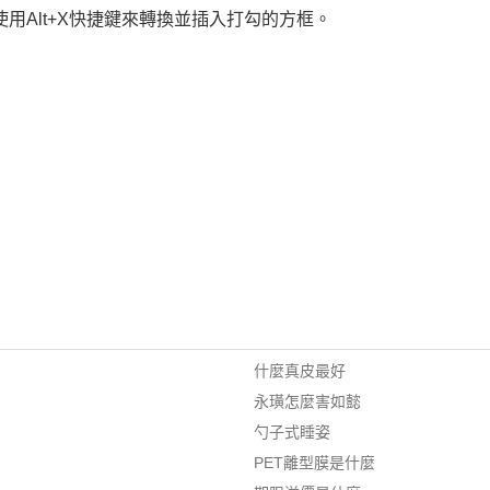
使用Alt+X快捷鍵來轉換並插入打勾的方框。
什麼真皮最好
永璜怎麼害如懿
勺子式睡姿
PET離型膜是什麼