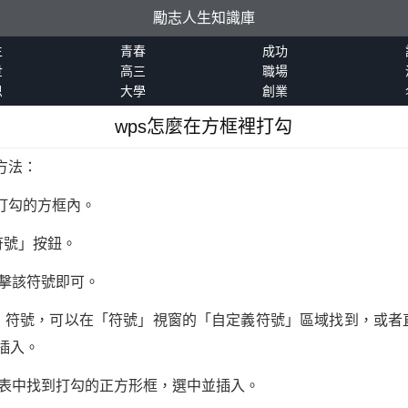
勵志人生知識庫
生
青春
成功
世
高三
職場
恩
大學
創業
wps怎麼在方框裡打勾
方法：
打勾的方框內。
符號」按鈕。
擊該符號即可。
」符號，可以在「符號」視窗的「自定義符號」區域找到，或者
插入。
字型列表中找到打勾的正方形框，選中並插入。