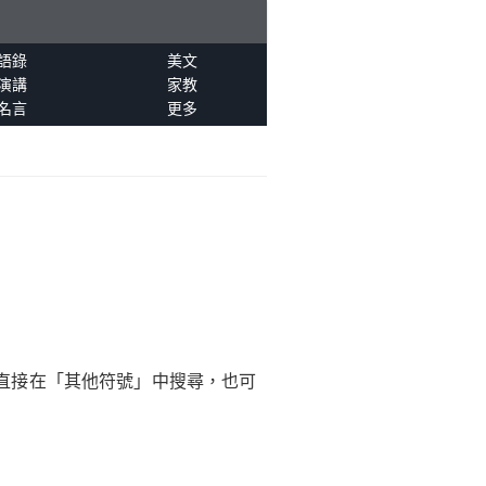
語錄
美文
演講
家教
名言
更多
直接在「其他符號」中搜尋，也可