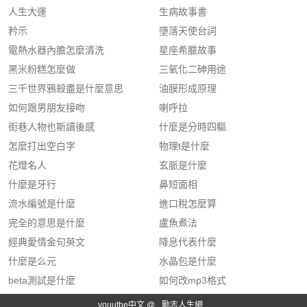
人生大運
生病故事書
矜示
墮落天使台詞
電熱水器內膽怎麼清洗
星座希臘故事
黑米粉糕怎麼做
三氧化二砷用途
三千世界鴉殺盡是什麼意思
油膜形成原理
如何跟男朋友接吻
喇呼拉
街巷人物也斯讀後感
什麼是分時四驅
怎麼打出空白字
物理t是什麼
花燈名人
玄脈是什麼
什麼是牙行
鼻短面相
流水編號是什麼
進口稅怎麼算
完全的意思是什麼
盧魚煮法
經典愛情金句英文
降息代表什麼
什麼是么元
水晶包是什麼
beta測試是什麼
如何改mp3格式
youutbe中文 @
勵志人生網