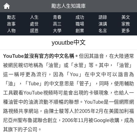
勵志人生知識庫
勵
勵志
人生
青春
成功
語錄
美文
故事
處世
高三
職場
演講
家教
人物
感恩
大學
創業
名言
更多
志
youutbe中文
YouTube並沒有官方的中文名稱。
但因其諧音，在大陸通常
被網民親切地稱為「油管」或「水管」等。其中，「油管」
這一稱呼更為流行，因為「You」在中文中可以諧音為
「油」，「Tube」的中文意思是「管子」，同時，使用輔助
工具觀看YouTube視頻時可能會出現的卡頓現象，也給人一
種油管中的油滴流動不順暢的聯想。YouTube是一個網際網
路視頻共享網站，由陳士駿等人於2005年2月在美國加利福
尼亞州聖布魯諾聯合創立，2006年11月被Google收購，成為
其旗下的子公司。