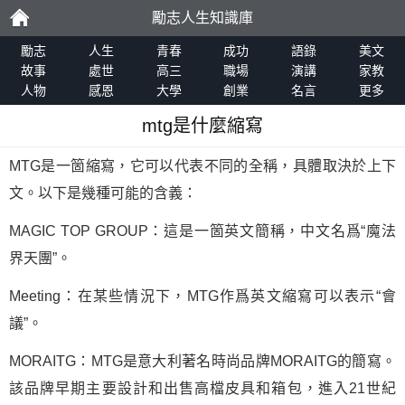
勵志人生知識庫
勵
勵志
人生
青春
成功
語錄
美文
故事
處世
高三
職場
演講
家教
人物
感恩
大學
創業
名言
更多
志
mtg是什麼縮寫
MTG是一箇縮寫，它可以代表不同的全稱，具體取決於上下
文。以下是幾種可能的含義：
MAGIC TOP GROUP：這是一箇英文簡稱，中文名爲“魔法
界天團”。
Meeting：在某些情況下，MTG作爲英文縮寫可以表示“會
議”。
MORAITG：MTG是意大利著名時尚品牌MORAITG的簡寫。
該品牌早期主要設計和出售高檔皮具和箱包，進入21世紀