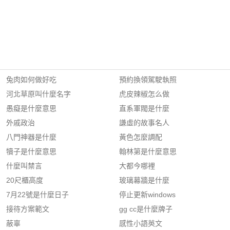
兔肉如何做好吃
預約換領駕駛執照
河北草原叫什麼名字
虎皮辣椒怎么做
愚癡是什麼意思
直系軍閥是什麼
外戚政治
謙虛的故事名人
八門神器是什麼
黃色怎麼調配
犢子是什麼意思
翰林第是什麼意思
什麼叫禁言
大都今哪裡
20尺櫃高度
玻璃幕牆是什麼
7月22號是什麼日子
停止更新windows
接待方案範文
gg cc是什麼牌子
蔽辜
感性小語英文