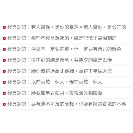
經典語錄：有人幫你，是你的幸運。無人幫你，是公正的
命運
經典語錄：那些不經意想起的，總是記憶里最深刻的
經典語錄：活著不一定要鮮艷，但一定要有自己的顏色
經典語錄：得不到的總是掛念，共朝夕的總是厭倦
經典語錄：願你熬得過萬丈孤獨，藏得下星辰大海
經典語錄：以前喜歡一個人，現在喜歡一個人
經典語錄：願我如星君如月，夜夜流光相皎潔
經典語錄：要有遙不可及的夢想，也要有腳踏實地的本事