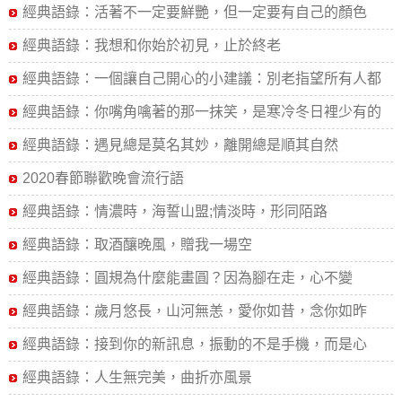
經典語錄：活著不一定要鮮艷，但一定要有自己的顏色
經典語錄：我想和你始於初見，止於終老
經典語錄：一個讓自己開心的小建議：別老指望所有人都
對你滿意
經典語錄：你嘴角噙著的那一抹笑，是寒冷冬日裡少有的
熱望
經典語錄：遇見總是莫名其妙，離開總是順其自然
2020春節聯歡晚會流行語
經典語錄：情濃時，海誓山盟;情淡時，形同陌路
經典語錄：取酒釀晚風，贈我一場空
經典語錄：圓規為什麼能畫圓？因為腳在走，心不變
經典語錄：歲月悠長，山河無恙，愛你如昔，念你如昨
經典語錄：接到你的新訊息，振動的不是手機，而是心
經典語錄：人生無完美，曲折亦風景