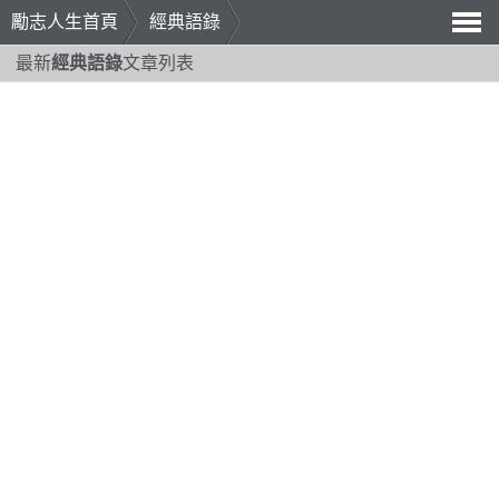
勵志人生首頁
經典語錄
導
最新
經典語錄
文章列表
航