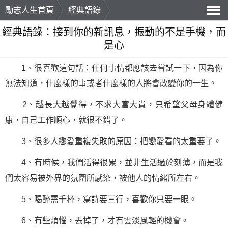
勵志人生首頁
經典語錄
導
經典語錄：接到你的新訊息，振動的不是手機，而
是心
航
1、很喜歡這句話：任何事情都應該去嘗試一下，因為你
無法知道，什麼樣的事或者什麼樣的人將會改變你的一生。
2、越長大越覺得，不求大富大貴，只希望父母身體健
康，自己工作順心，就很不錯了。
3、很多人戀愛重複失敗的原因：把戀愛看的太重要了。
4、有時候，我們活得很累，並非生活過於刻薄，而是我
們太容易被外界的氛圍所感染，被他人的情緒所左右。
5、喝醉需千杯，寫詩要三行，喜歡你只要一眼。
6、有些煩惱，丟掉了，才有雲淡風輕的機會。