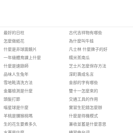
最好的日柱
古代吉祥物有哪些
怎麼做紙花
為什麼叫牛娃
什麼是非球面鏡片
凡士林 什麼牌子的好
一年級體育課上什麼
糯米蒸南瓜
什麼是速錄師
芝士片怎麼保存方法
品味人生兔年
深町壽成名言
雪地靴清洗方法
金部的字有哪些
金屬檢測是什麼
雙十一怎麼來的
頭髮打節
交通工具的作用
喵星球是什麼
實習生犯錯怎麼辦
羊桃是獼猴桃嗎
什麼是待機模式
生的花生要煮多久
兼收並蓄是什麼意思
水塞是什麼
練習曲台詞