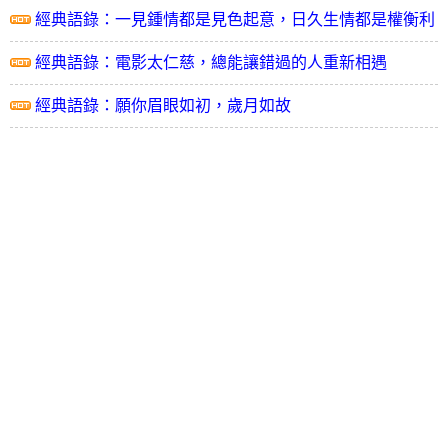
經典語錄：一見鍾情都是見色起意，日久生情都是權衡利
弊
經典語錄：電影太仁慈，總能讓錯過的人重新相遇
經典語錄：願你眉眼如初，歲月如故